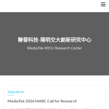
Skip
to
content
聯發科技-陽明交大創新研究中心
MediaTek-NYCU Research Center
2026-04-01
MediaTek 2026 MARC Call for Research