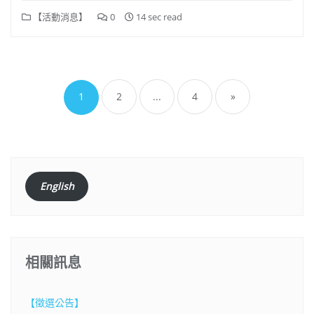
【活動消息】
0
14 sec read
文
章
1
2
...
4
»
分
頁
English
相關訊息
【徵選公告】