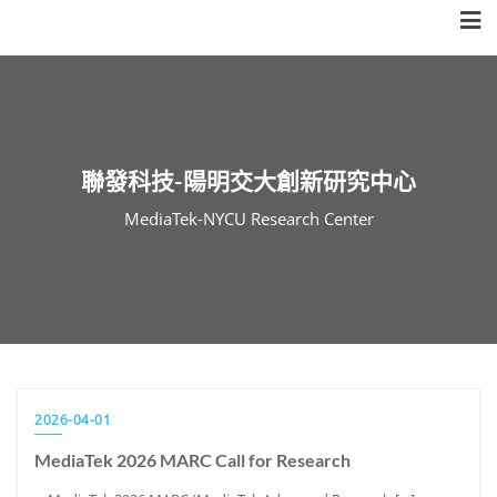
Skip
to
content
聯發科技-陽明交大創新研究中心
MediaTek-NYCU Research Center
2026-04-01
MediaTek 2026 MARC Call for Research