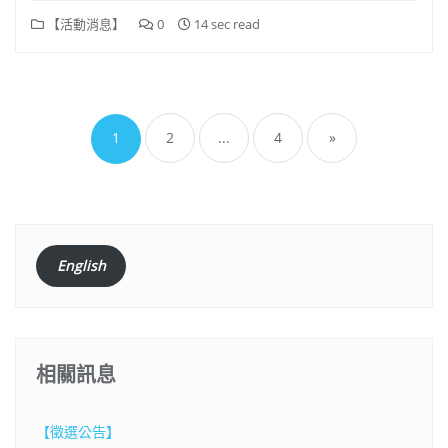
【活動消息】
0
14 sec read
文
章
1
2
...
4
»
分
頁
English
相關訊息
【徵選公告】