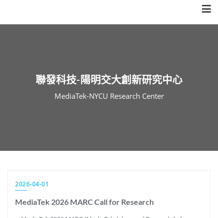
Skip
to
content
聯發科技-陽明交大創新研究中心
MediaTek-NYCU Research Center
2026-04-01
MediaTek 2026 MARC Call for Research