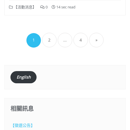
【活動消息】
0
14 sec read
文
章
1
2
...
4
»
分
頁
English
相關訊息
【徵選公告】