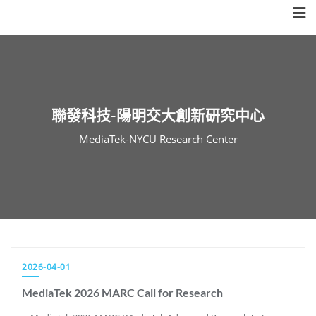
Skip
to
content
聯發科技-陽明交大創新研究中心
MediaTek-NYCU Research Center
2026-04-01
MediaTek 2026 MARC Call for Research