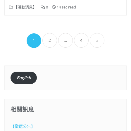
【活動消息】
0
14 sec read
文
章
1
2
...
4
»
分
頁
English
相關訊息
【徵選公告】