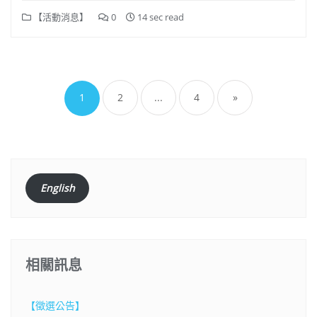
【活動消息】
0
14 sec read
文
章
1
2
...
4
»
分
頁
English
相關訊息
【徵選公告】