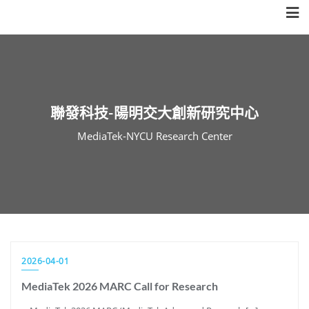
Skip
to
content
聯發科技-陽明交大創新研究中心
MediaTek-NYCU Research Center
2026-04-01
MediaTek 2026 MARC Call for Research